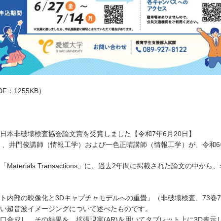
：1255KB）
日本非破壊検査協会論文賞を受賞しました【令和7年6月20日】
学）、井門俊講師（情報工学）および一色正晴講師（情報工学）が、令和
erials Transactions」に、過去2年間に掲載された論文の
部の映像化と3Dキャプチャモデルへの重畳」（非破壊検査、73巻7号、p
い超音波イメージングについて述べたものです。
合成し、その結果を、拡張現実(AR)を用いてタブレット上に3D表示