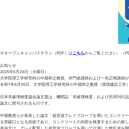
※オープンキャンパスチラシ（PDF）は
こちら
からご覧ください。（PDF
お知らせ
2025年6月24日（火曜日）
大学院理工学研究科の中畑和之教授、井門俊講師および一色正晴講師が
令和7年6月20日、大学院理工学研究科の中畑和之教授（環境建設工
日本非破壊検査協会論文賞は、機関誌「非破壊検査」および共同刊行誌「Mat
論文に授与されるものです。
中畑教授らが発表した論文「超音波アレイプローブを用いたコンクリート内
る突破口となる技術であり、コンクリートの内部を検査するための新し
本論文は、アレイ配置した超音波プローブを用いて計測した散乱波を開口