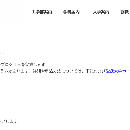
工学部案内
学科案内
入学案内
就職
部について
員一覧
機械・システム
電気・情報
材料・化学
土木・環境
海事産業
す。
のプログラムを実施します。
グラムがあります。詳細や申込方法については、下記および
愛媛大学ホ
ンプします。