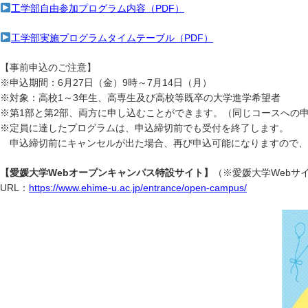
工学部自由参加プログラム内容（PDF）
工学部実施プログラムタイムテーブル（PDF）
【事前申込のご注意】
※申込期間：6月27日（金）9時～7月14日（月）
※対象：高校1～3年生、高専生及び高校等既卒の大学進学希望者
※第1部と第2部、両方に申し込むことができます。（同じコースへの
※定員に達したプログラムは、申込締切前でも受付を終了します。
申込締切前にキャンセルが出た場合、再び申込可能になりますので、
【愛媛大学Webオープンキャンパス特設サイト】
（※
愛媛大学Web
サ
URL：
https://www.ehime-u.ac.jp/entrance/open-campus/