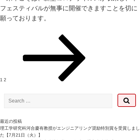
フェスティバルが無事に開催できますことを切に
願っております。
投
Page
Page
Next
稿
page
の
ペ
ー
ジ
送
1
2
り
Search
for:
最近の投稿
理工学研究科河合慶有教授がエンジニアリング奨励特別賞を受賞しまし
た【7月21日（火）】