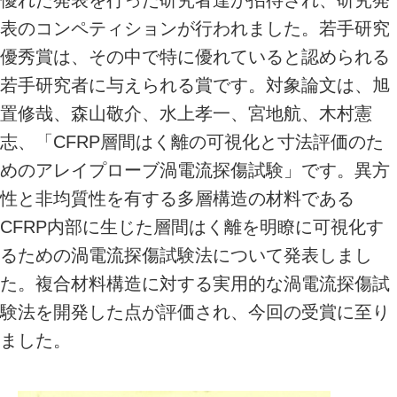
表のコンペティションが行われました。若手研究
優秀賞は、その中で特に優れていると認められる
若手研究者に与えられる賞です。対象論文は、旭
置修哉、森山敬介、水上孝一、宮地航、木村憲
志、「CFRP層間はく離の可視化と寸法評価のた
めのアレイプローブ渦電流探傷試験」です。異方
性と非均質性を有する多層構造の材料である
CFRP内部に生じた層間はく離を明瞭に可視化す
るための渦電流探傷試験法について発表しまし
た。複合材料構造に対する実用的な渦電流探傷試
験法を開発した点が評価され、今回の受賞に至り
ました。