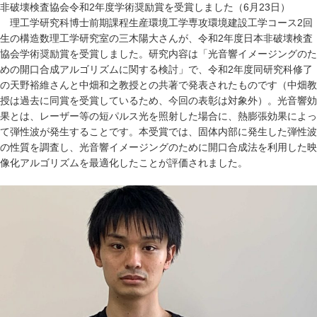
非破壊検査協会令和2年度学術奨励賞を受賞しました（6月23日）
理工学研究科博士前期課程生産環境工学専攻環境建設工学コース2回
生の構造数理工学研究室の三木陽大さんが、令和2年度日本非破壊検査
協会学術奨励賞を受賞しました。研究内容は「光音響イメージングのた
めの開口合成アルゴリズムに関する検討」で、令和2年度同研究科修了
の天野裕維さんと中畑和之教授との共著で発表されたものです（中畑教
授は過去に同賞を受賞しているため、今回の表彰は対象外）。光音響効
果とは、レーザー等の短パルス光を照射した場合に、熱膨張効果によっ
て弾性波が発生することです。本受賞では、固体内部に発生した弾性波
の性質を調査し、光音響イメージングのために開口合成法を利用した映
像化アルゴリズムを最適化したことが評価されました。