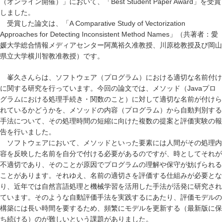
（オンライン開催）」において、「Best Student Paper Award」を受賞
しました。
受賞した論文は、「A Comparative Study of Vectorization
Approaches for Detecting Inconsistent Method Names」（共著者：愛
媛大学総合情報メディアセンター阿萬裕久准教授、川原稔教授及び岡山
県立大学横川智教准教授）です。
峯久さんらは、ソフトウェア（プログラム）における適切な名前付け
に関する研究を行っています。今回の論文では、メソッド（Javaプロ
グラムにおける処理手続き・関数のこと）に対して適切な名前が付けら
れているかどうかを、メソッドの内容（プログラム）から自動判別する
手法について、その処理時間の短縮に向けた複数の提案と評価実験の報
告を行いました。
ソフトウェアにおいて、メソッドといった要素には人間がその処理内
容を反映した名前を自分で付ける必要があるのですが、時としてそれが
不適切であり、そのことが原因でプログラムの理解や保守が妨げられる
ことがあります。それゆえ、名前の適切さを評価する仕組みが必要とな
り、近年では自然言語処理と機械学習を活用した手法が活発に研究され
ています。そのような自動評価手法を実践するにあたり、評価モデルの
構築には長い時間を要するため、頻繁にモデルを更新する（最新版に保
ち続ける）のが難しいという課題がありました。