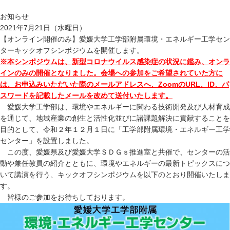
お知らせ
2021年7月21日（水曜日）
【オンライン開催のみ】愛媛大学工学部附属環境・エネルギー工学セン
ターキックオフシンポジウムを開催します。
※本シンポジウムは、新型コロナウイルス感染症の状況に鑑み、オンラ
インのみの開催となりました。会場への参加をご希望されていた方に
は、お申込みいただいた際のメールアドレスへ、ZoomのURL、ID、パ
スワードを記載したメールを改めて送付いたします。
愛媛大学工学部は、環境やエネルギーに関わる技術開発及び人材育成
を通じて、地域産業の創生と活性化並びに諸課題解決に貢献することを
目的として、令和２年１２月１日に「工学部附属環境・エネルギー工学
センター」を設置しました。
この度、愛媛県及び愛媛大学ＳＤＧｓ推進室と共催で、センターの活
動や兼任教員の紹介とともに、環境やエネルギーの最新トピックスにつ
いて講演を行う、キックオフシンポジウムを以下のとおり開催いたしま
す。
皆様のご参加をお待ちしております。