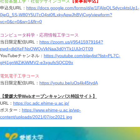
社会基盤工学・社会デザインコース
【要事前申込】
申込先URL：
https://docs.google.com/forms/d/e/1FAIpQLSdycxktsUp1-
0jeG_5S-W80Y5U7cO4st0fLxkyAqwJhBVjCvg/viewform?
vc=0&c=0&w=1&flr=0
コンピュータ科学・応用情報工学コース
当日限定配信URL：
https://zoom.us/j/95415979164?
pwd=dldXeFNsOWQvVkNaa3d0YTk1UlJrQT09
YouTubeチャンネル：
https://youtube.com/playlist?list=PL7C-
gHj1gnWZiKiWMV2-e3xgufsSQCD9x
電気電子工学コース
当日限定配信URL：
https://youtu.be/uOs4k45tydA
【愛媛大学Webオープンキャンパス特設サイト】
URL：
https://oc.adc.ehime-u.ac.jp/
ポスター：
https://www.ehime-u.ac.jp/wp-
content/uploads/2021/07/oc2021.jpg