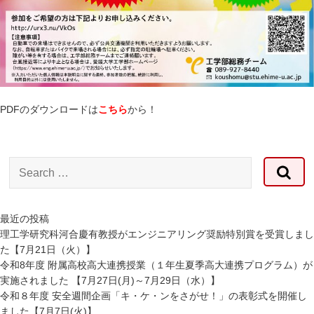
PDFのダウンロードは
こちら
から！
Search
for:
最近の投稿
理工学研究科河合慶有教授がエンジニアリング奨励特別賞を受賞しまし
た【7月21日（火）】
令和8年度 附属高校高大連携授業（１年生夏季高大連携プログラム）が
実施されました 【7月27日(月)～7月29日（水）】
令和８年度 安全週間企画「キ・ケ・ンをさがせ！」の表彰式を開催し
ました【7月7日(火)】