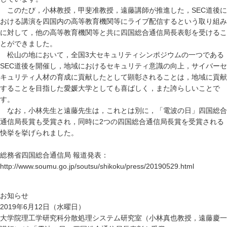
このたび，小林教授，甲斐准教授，遠藤講師が推進した，SEC道後に
おける講演を四国内の高等教育機関等にライブ配信するという取り組み
に対して，他の高等教育機関等と共に四国総合通信局長表彰を受けるこ
とができました。
松山の地において，全国3大セキュリティシンポジウムの一つである
SEC道後を開催し，地域におけるセキュリティ意識の向上，サイバーセ
キュリティ人材の育成に貢献したとして顕彰されることは，地域に貢献
することを目指した愛媛大学としても喜ばしく，また誇らしいことで
す。
なお，小林先生と遠藤先生は，これとは別に，「電波の日」四国総合
通信局長賞も受賞され，同時に2つの四国総合通信局長賞を受賞される
快挙を挙げられました。
総務省四国総合通信局 報道発表：
http://www.soumu.go.jp/soutsu/shikoku/press/20190529.html
お知らせ
2019年6月12日（水曜日）
大学院理工学研究科分散処理システム研究室（小林真也教授，遠藤慶一