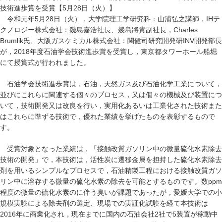
技術進歩賞を受賞【5月28日（火）】
令和元年5月28日（火），大学院理工学研究科：山浦弘之講師，IHテ
クノロジー株式会社：幾島嘉浩社長、幾島將貴副社長，Charles
Brumlik氏、大阪ガスケミカル株式会社：関健司研究開発研INV開発部長
が，2018年度石油学会技術進歩賞を受賞し，東京都タワーホール船堀
にて授賞式が行われました。
石油学会技術進歩賞は，石油，天然ガス及び石油化学工業について，
並びにこれらに関連する個々のプロセス，又は個々の機械及び装置につ
いて，技術開発又は改良を行い，実用化あるいは工業化された技術また
はこれらに準ずる技術で，優れた業績を挙げたものを表彰するもので
す。
受賞対象となった業績は，「接触改質ガソリン中の微量硫化水素除去
技術の開発」で，本技術は，活性炭に遷移金属を担持した硫化水素除去
剤を用いるシンプルなプロセスで，石油精製工程における接触改質ガソ
リン中に溶存する微量の硫化水素の除去を可能とするものです。数ppm
程度の微量の硫化水素のに伴う臭いが課題であったが，愛媛大学での小
規模実験による除去剤の選定、現場での実証化試験を経て本技術は
2016年に商業化され，現在までに国内の石油会社2社で5装置が稼動中