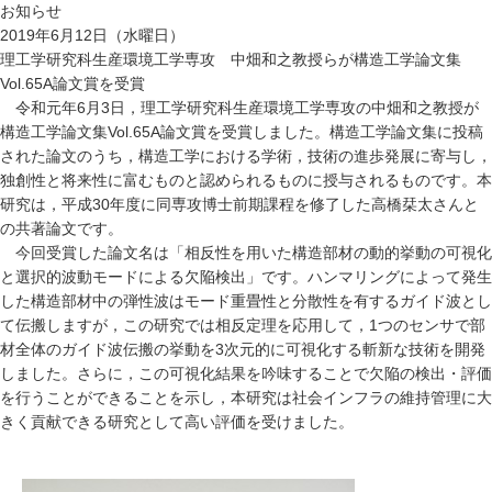
お知らせ
2019年6月12日（水曜日）
理工学研究科生産環境工学専攻 中畑和之教授らが構造工学論文集
Vol.65A論文賞を受賞
令和元年6月3日，理工学研究科生産環境工学専攻の中畑和之教授が
構造工学論文集Vol.65A論文賞を受賞しました。構造工学論文集に投稿
された論文のうち，構造工学における学術，技術の進歩発展に寄与し，
独創性と将来性に富むものと認められるものに授与されるものです。本
研究は，平成30年度に同専攻博士前期課程を修了した高橋栞太さんと
の共著論文です。
今回受賞した論文名は「相反性を用いた構造部材の動的挙動の可視化
と選択的波動モードによる欠陥検出」です。ハンマリングによって発生
した構造部材中の弾性波はモード重畳性と分散性を有するガイド波とし
て伝搬しますが，この研究では相反定理を応用して，1つのセンサで部
材全体のガイド波伝搬の挙動を3次元的に可視化する斬新な技術を開発
しました。さらに，この可視化結果を吟味することで欠陥の検出・評価
を行うことができることを示し，本研究は社会インフラの維持管理に大
きく貢献できる研究として高い評価を受けました。