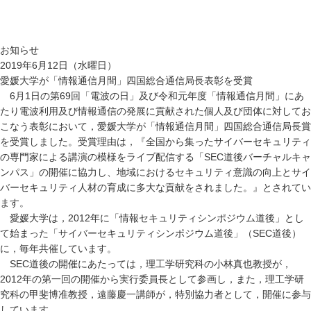
お知らせ
2019年6月12日（水曜日）
愛媛大学が「情報通信月間」四国総合通信局長表彰を受賞
6月1日の第69回「電波の日」及び令和元年度「情報通信月間」にあ
たり電波利用及び情報通信の発展に貢献された個人及び団体に対してお
こなう表彰において，愛媛大学が「情報通信月間」四国総合通信局長賞
を受賞しました。受賞理由は，『全国から集ったサイバーセキュリティ
の専門家による講演の模様をライブ配信する「SEC道後バーチャルキャ
ンパス」の開催に協力し、地域におけるセキュリティ意識の向上とサイ
バーセキュリティ人材の育成に多大な貢献をされました。』とされてい
ます。
愛媛大学は，2012年に「情報セキュリティシンポジウム道後」とし
て始まった「サイバーセキュリティシンポジウム道後」（SEC道後）
に，毎年共催しています。
SEC道後の開催にあたっては，理工学研究科の小林真也教授が，
2012年の第一回の開催から実行委員長として参画し，また，理工学研
究科の甲斐博准教授，遠藤慶一講師が，特別協力者として，開催に参与
しています。