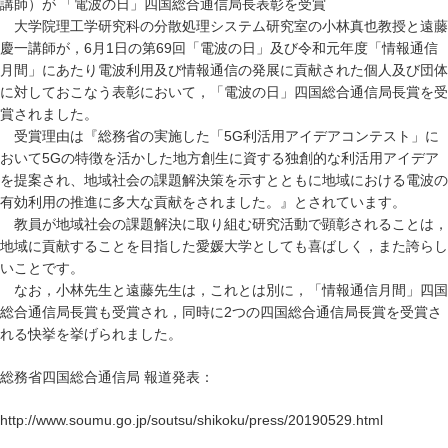
講師）が 「電波の日」四国総合通信局長表彰を受賞
大学院理工学研究科の分散処理システム研究室の小林真也教授と遠藤
慶一講師が，6月1日の第69回「電波の日」及び令和元年度「情報通信
月間」にあたり電波利用及び情報通信の発展に貢献された個人及び団体
に対しておこなう表彰において，「電波の日」四国総合通信局長賞を受
賞されました。
受賞理由は『総務省の実施した「5G利活用アイデアコンテスト」に
おいて5Gの特徴を活かした地方創生に資する独創的な利活用アイデア
を提案され、地域社会の課題解決策を示すとともに地域における電波の
有効利用の推進に多大な貢献をされました。』とされています。
教員が地域社会の課題解決に取り組む研究活動で顕彰されることは，
地域に貢献することを目指した愛媛大学としても喜ばしく，また誇らし
いことです。
なお，小林先生と遠藤先生は，これとは別に，「情報通信月間」四国
総合通信局長賞も受賞され，同時に2つの四国総合通信局長賞を受賞さ
れる快挙を挙げられました。
総務省四国総合通信局 報道発表：
http://www.soumu.go.jp/soutsu/shikoku/press/20190529.html