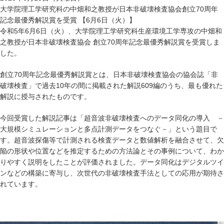
大学院理工学研究科の中畑和之教授が日本非破壊検査協会創立70周年
記念最優秀解説賞を受賞 【6月6日（火）】
令和5年6月6日（火）、大学院理工学研究科生産環境工学専攻の中畑和
之教授が日本非破壊検査協会 創立70周年記念最優秀解説賞を受賞しま
した。
創立70周年記念最優秀解説賞とは、日本非破壊検査協会の協会誌「非
破壊検査」で過去10年の間に掲載された解説609編のうち、最も優れた
解説に授与されたものです。
今回受賞した解説記事は「超音波非破壊検査へのデータ同化の導入 －
大規模シミュレーションと多点計測データをつなぐ－」という題目で
す。超音波探傷等で計測される検査データと数値解析を融合させて、欠
陥の形状や位置などを推定するための方法論とその事例について、わか
りやすく説明をしたことが評価されました。データ同化はデジタルツイ
ンなどの構築に寄与し、次世代の非破壊検査手法としての応用が期待さ
れています。