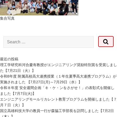
集合写真
Search
for:
最近の投稿
理工学研究科河合慶有教授がエンジニアリング奨励特別賞を受賞しまし
た【7月21日（火）】
令和8年度 附属高校高大連携授業（１年生夏季高大連携プログラム）が
実施されました 【7月27日(月)～7月29日（水）】
令和８年度 安全週間企画「キ・ケ・ンをさがせ！」の表彰式を開催し
ました【7月7日(火)】
エンジニアリングモールリカレント教育プログラムを開催しました【７
月７日（火）】
国立高雄科技大学の教員一行が森脇工学部長を訪問しました【7月2日
（木）】