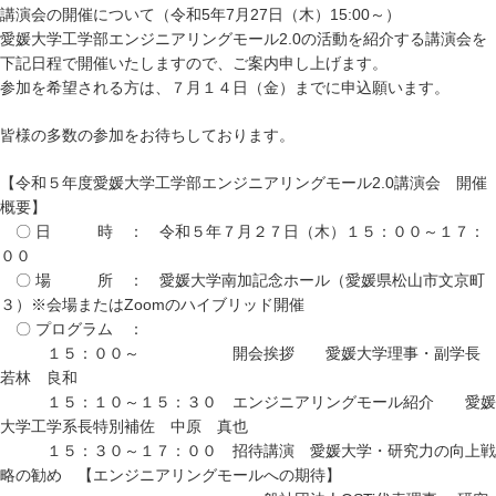
講演会の開催について（令和5年7月27日（木）15:00～）
愛媛大学工学部エンジニアリングモール2.0の活動を紹介する講演会を
下記日程で開催いたしますので、ご案内申し上げます。
参加を希望される方は、７月１４日（金）までに申込願います。
皆様の多数の参加をお待ちしております。
【令和５年度愛媛大学工学部エンジニアリングモール2.0講演会 開催
概要】
〇 日 時 ： 令和５年７月２７日（木）１５：００～１７：
００
〇 場 所 ： 愛媛大学南加記念ホール（愛媛県松山市文京町
３）※会場またはZoomのハイブリッド開催
〇 プログラム ：
１５：００～ 開会挨拶 愛媛大学理事・副学長
若林 良和
１５：１０～１５：３０ エンジニアリングモール紹介 愛媛
大学工学系長特別補佐 中原 真也
１５：３０～１７：００ 招待講演 愛媛大学・研究力の向上戦
略の勧め 【エンジニアリングモールへの期待】