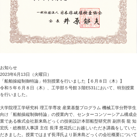
お知らせ
2023年6月13日（火曜日）
「船舶操縦制御特論」特別授業を行いました【６月８日（木）】
令和５年６月８日（木）、工学部５号館３階E531において、特別授業
を行いました。
大学院理工学研究科 理工学専攻 産業基盤プログラム 機械工学分野学生
向け「船舶操縦制御特論」の授業内で、センターコンソーシアム構成企
業である株式会社新来島どっくの技術設計本部船型研究所 副所長 龍 知
宏氏・総務部人事課 主任 長澤 悠花氏にお越しいただき講義をしていた
だきました。授業ではまず長澤氏より新来島どっくの会社概要について