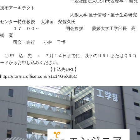
一般社団法人OSTi代表理事・ 研究
技術アーキテクト
大阪大学 量子情報・量子生命研究
センター特任教授 大津留 榮佐久氏
１７：００～ 閉会挨拶 愛媛大学工学部長 高
橋 寛
司会・進行 小林 千悟
〇 申 込 先 ： ７月１４日までに、以下のＵＲＬまたはＱＲコ
ードからお申し込みください。
【申込先URL】
https://forms.office.com/r/1c14GeX8bC