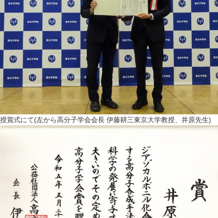
授賞式にて(左から高分子学会会長 伊藤耕三東京大学教授、井原先生)