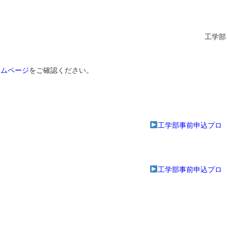
金）に開催します。 工学部
ームページ
をご確認ください。
】
工学部事前申込プロ
】
工学部事前申込プロ