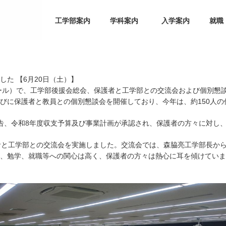
工学部案内
学科案内
入学案内
就職
部について
員一覧
機械・システム
電気・情報
材料・化学
土木・環境
海事産業
た 【6月20日（土）】
ホール）で、工学部後援会総会、保護者と工学部との交流会および個別懇
びに保護者と教員との個別懇談会を開催しており、今年は、約150人の
告、令和8年度収支予算及び事業計画が承認され、保護者の方々に対し
者と工学部との交流会を実施しました。交流会では、森脇亮工学部長か
、勉学、就職等への関心は高く、保護者の方々は熱心に耳を傾けていま