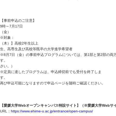
【事前申込のご注
9時～7月17日
※対象
（木）】高校2年生
生、高専生及び高校等既卒の大学進学希望者
※8月7日（金）の事前申込プログラムについては、第1部と第2部の両
す。 （同じ
さい。）
※定員に達したプログラムは、申込締切前でも受付を終了しま
す。 申込締
再び申込可能になりますので申込ページを随時ご確認ください。
【愛媛大学Webオープンキャンパス特設サイト】（※愛媛大学Webサ
URL：
https://www.ehime-u.ac.jp/entrance/open-campus/