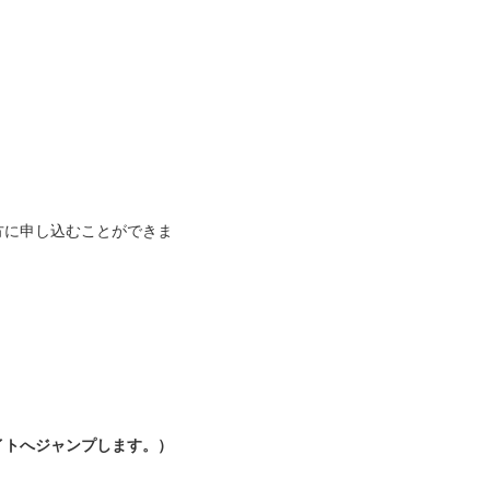
意】 ※申込期間
（
： 【
以上 【8月7日（
方に申し込むことができま
コースへの申
切前にキャンセ
イトへジャンプします。）