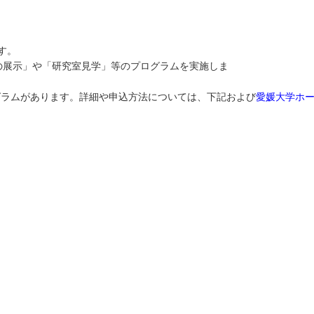
は、8月6日（木）～7日（
容の展示」や「研究室見学」等のプログラムを実施しま
す
グラムがあります。詳細や申込方法については、下記および
愛媛大学ホ
ム
申込が必要
ム