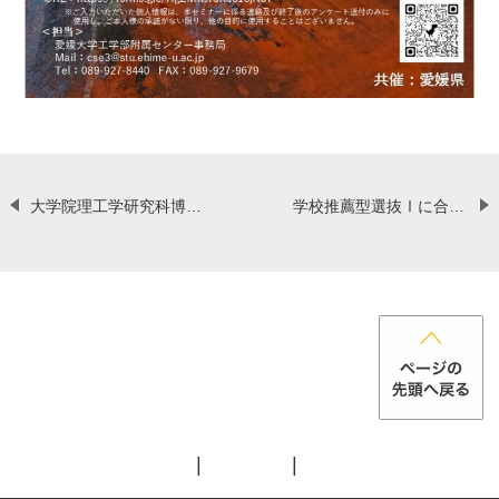
大学院理工学研究科博士前期課程1年生の片岡洋志さんが令和4年 電気学会 基礎・材料・共通部門大会で若手ポスター優秀賞を受賞しました【令和4年9月15日（水）】
学校推薦型選抜Ⅰに合格した⼊学予定者に対して，⼊学前予備教育を実施します。
お
各
メ
プ