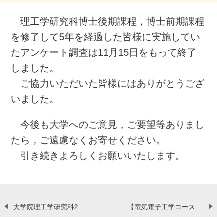
理工学研究科博士後期課程，博士前期課程
を修了して5年を経過した皆様に実施してい
たアンケート調査は11月15日をもって終了
しました。
ご協力いただいた皆様にはありがとうござ
いました。
今後も大学へのご意見，ご要望等ありまし
たら，ご遠慮なくお寄せください。
引き続きよろしくお願いいたします。
大学院理工学研究科2年生の奥嶋正浩さんがイギリス・Surrey大学主催で開催された15TH INTERNATIONAL CONFERENCE ON MID-INFRARED OPTOELECTRONIC MATERIALS AND DEVICES国際会議でStudent Presentation Awardを受賞しました。【9月3日（金）】
【電気電子工学コース】受験生へのメッセージ