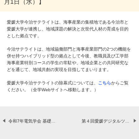
月1日（水）】
愛媛大学今治サテライトは、海事産業の集積地である今治市と
愛媛大学が連携し、地域課題の解決と次世代人材の育成を目的
とした拠点です。
今治サテライトは、地域協働部門と海事産業部門の2つの機能を
併せ持つハイブリッド型の拠点として今後、教職員及び工学部
海事産業特別コースの学生の常駐や、地域企業との共同研究な
どを通じて、地域共創の実現を目指してまいります。
愛媛大学今治サテライトの除幕式については、
こちら
からご覧
ください。（全学Webサイトへ移動します。）
令和7年電気学会 基礎・材料・共通部門大会において愛媛大学理工学研究科（工学系）の関係者5名が受賞しました【9月4日（木）】
第４回愛媛デジタルツインフォーラムを開催しました【10月17日（金）】