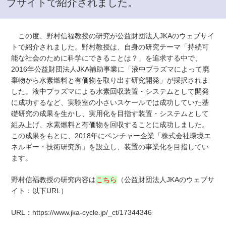
ブサイトで紹介されました。
この度、野村信福教授の研究が公益財団法人JKAのウェブサイ
トで紹介されました。野村教授は、自身の研究テーマ「持続可
能な社会のために科学にできることは？」を追求する中で、
2016年公益財団法人JKA補助事業に「液中プラズマによって廃
棄物から水素燃料と有価物を取り出す研究開発」が採択されま
した。液中プラズマによる水素回収装置・システムとして開発
に成功するなど、実験室の小さいスケールでは成功していた基
礎研究の成果を生かし、実用化を目指す装置・システムとして
組み上げ、水素燃料と有価物を回収することに成功しました。
この成果をもとに、2018年にベンチャー企業「株式会社環境エ
ネルギー・技術研究所」を設立し、装置の事業化を目指してい
ます。
野村信福教授の研究内容は
こちら
（公益財団法人JKAのウェブサ
イト：以下URL）
URL：
https://www.jka-cycle.jp/_ct/17344346