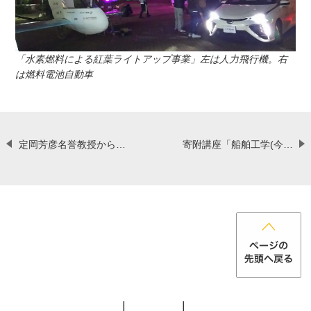
「水素燃料による紅葉ライトアップ事業」左は人力飛行機。右
は燃料電池自動車
定岡芳彦名誉教授からのご寄付に対し感謝状を贈呈しました。
寄附講座「船舶工学(今治造船)講座」を更新しました【4月1日】
お
各
メ
プ