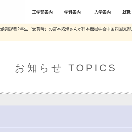
工学部案内
学科案内
入学案内
就職
前期課程2年生（受賞時）の宮本拓海さんが日本機械学会中国四国支部
部について
員一覧
機械・システム
電気・情報
材料・化学
土木・環境
海事産業
お知らせ TOPICS