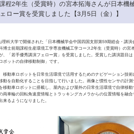
課程2年生（受賞時）の宮本拓海さんが日本機械
ェロー賞を受賞しました【3月5日（金）】
山理科大学で開催された「日本機械学会中国四国支部第59期総会・講演会
科博士前期課程生産環境工学専攻機械工学コース2年生（受賞時）の宮
が、「若手優秀講演フェロー賞」を受賞しました。受賞した講演題目は
ロボットの自律移動制御」です。
移動車ロボットを日常生活環境で活用するためのナビゲーション技術
移動を自動化することを目指して行いました。画像と慣性センサの計測
を移動車ロボットに搭載し、屋内および屋外の日常生活環境で自律移動
の両車輪の回転角速度情報とトラッキングカメラからの位置情報を融合
出来るようになりました。