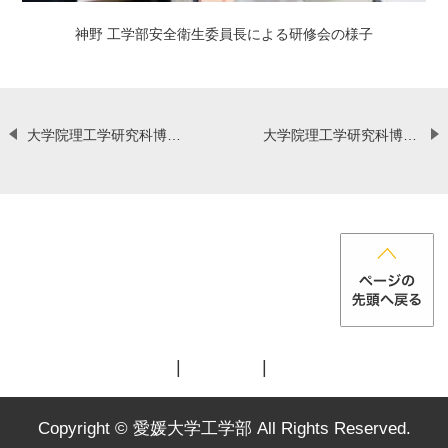
神野 工学部安全衛生委員長による研修会の様子
大学院理工学研究科博士前期課程1年生の福留颯太さんが「第42回希土類討論会学生講演賞」を受賞しました【5月15日（金）】
大学院理工学研究科博士前期課程2年生の小山竣也さんが「第42回希土類討論会学生講演賞」を受賞しました【5月15日（金）】
お
各
メ
プ
問
種
ッ
ラ
Copyright © 愛媛⼤学⼯学部 All Rights Reserved.
い
資
セ
イ