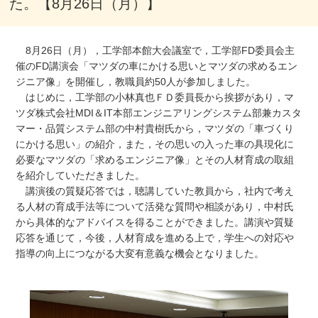
た。【8月26日（月）】
8月26日（月），工学部本館大会議室で，工学部FD委員会主
催のFD講演会「マツダの車にかける思いとマツダの求めるエン
ジニア像」を開催し，教職員約50人が参加しました。
はじめに，工学部の小林真也ＦＤ委員長から挨拶があり，マ
ツダ株式会社MDI＆IT本部エンジニアリングシステム部兼カスタ
マー・品質システム部の中村貴樹氏から，マツダの「車づくり
にかける思い」の紹介，また，その思いの入った車の具現化に
必要なマツダの「求めるエンジニア像」とその人材育成の取組
を紹介していただきました。
講演後の質疑応答では，聴講していた教員から，社内で考え
る人材の育成手法等について活発な質問や相談があり，中村氏
から具体的なアドバイスを得ることができました。講演や質疑
応答を通じて，今後，人材育成を進める上で，学生への対応や
指導の向上につながる大変有意義な機会となりました。